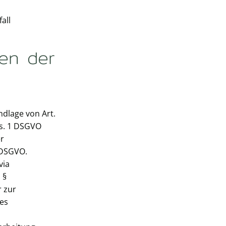
all
en der
ndlage von Art.
bs. 1 DSGVO
er
a DSGVO.
via
 §
r zur
des