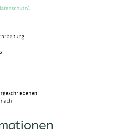
datenschutz/
.
erarbeitung
s
vorgeschriebenen
 nach
rmationen