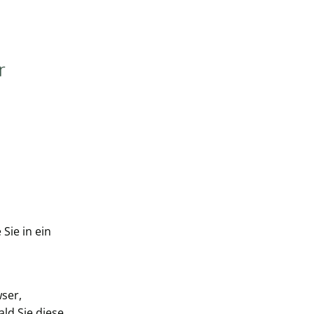
r
Sie in ein
wser,
ald Sie diese