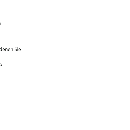
n
denen Sie
as