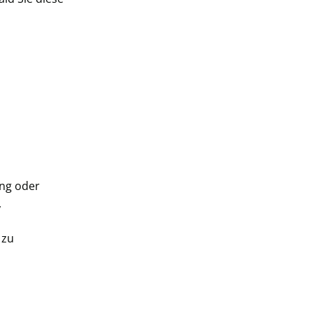
ung oder
,
 zu